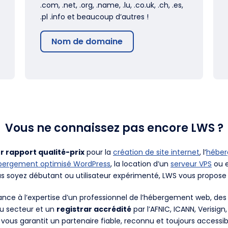
.com, .net, .org, .name, .lu, .co.uk, .ch, .es,
.pl .info et beaucoup d’autres !
Nom de domaine
Vous ne connaissez pas encore LWS ?
r rapport qualité-prix
pour la
création de site internet
, l’
hébe
bergement optimisé WordPress
, la location d’un
serveur VPS
ou e
us soyez débutant ou utilisateur expérimenté, LWS vous propose 
fiance à l’expertise d’un professionnel de l’hébergement web, d
du secteur et un
registrar accrédité
par l’AFNIC, ICANN, Verisign
 vous garantit un partenaire fiable, reconnu et toujours accessib